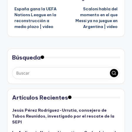
Navegación
España gana la UEFA
Scaloni habla del
de
Nations League en la
momento en el que
reconstrucción a
Messi ya no juegue en
entradas
medio plazo | video
Argentina | video
Búsqueda
Artículos Recientes
Jesús Pérez Rodríguez-Urrutia, consejero de
Tubos Reunidos, investigado por el rescate de la
SEPI