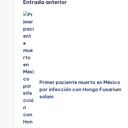
Navegación
Entrada anterior
de
entradas
Primer paciente muerto en México
por infección con Hongo Fusarium
solani