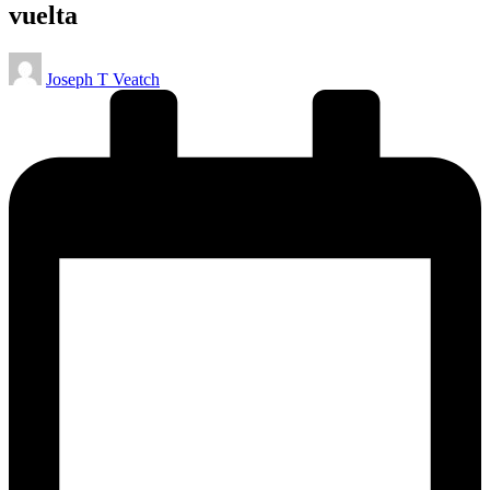
vuelta
Publicado
Joseph T Veatch
por