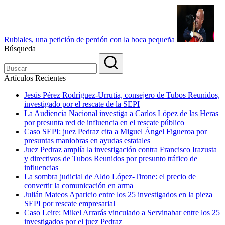
Rubiales, una petición de perdón con la boca pequeña
Búsqueda
Artículos Recientes
Jesús Pérez Rodríguez-Urrutia, consejero de Tubos Reunidos,
investigado por el rescate de la SEPI
La Audiencia Nacional investiga a Carlos López de las Heras
por presunta red de influencia en el rescate público
Caso SEPI: juez Pedraz cita a Miguel Ángel Figueroa por
presuntas maniobras en ayudas estatales
Juez Pedraz amplía la investigación contra Francisco Irazusta
y directivos de Tubos Reunidos por presunto tráfico de
influencias
La sombra judicial de Aldo López-Tirone: el precio de
convertir la comunicación en arma
Julián Mateos Aparicio entre los 25 investigados en la pieza
SEPI por rescate empresarial
Caso Leire: Mikel Arrarás vinculado a Servinabar entre los 25
investigados por el juez Pedraz