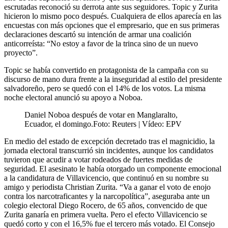
escrutadas reconoció su derrota ante sus seguidores. Topic y Zurita
hicieron lo mismo poco después. Cualquiera de ellos aparecía en las
encuestas con más opciones que el empresario, que en sus primeras
declaraciones descartó su intención de armar una coalición
anticorreísta: “No estoy a favor de la trinca sino de un nuevo
proyecto”.
Topic se había convertido en protagonista de la campaña con su
discurso de mano dura frente a la inseguridad al estilo del presidente
salvadoreño, pero se quedó con el 14% de los votos. La misma
noche electoral anunció su apoyo a Noboa.
Daniel Noboa después de votar en Manglaralto,
Ecuador, el domingo.
Foto:
Reuters
|
Vídeo:
EPV
En medio del estado de excepción decretado tras el magnicidio, la
jornada electoral transcurrió sin incidentes, aunque los candidatos
tuvieron que acudir a votar rodeados de fuertes medidas de
seguridad. El asesinato le había otorgado un componente emocional
a la candidatura de Villavicencio, que continuó en su nombre su
amigo y periodista Christian Zurita. “Va a ganar el voto de enojo
contra los narcotraficantes y la narcopolítica”, aseguraba ante un
colegio electoral Diego Rocero, de 65 años, convencido de que
Zurita ganaría en primera vuelta. Pero el efecto Villavicencio se
quedó corto y con el 16,5% fue el tercero más votado. El Consejo