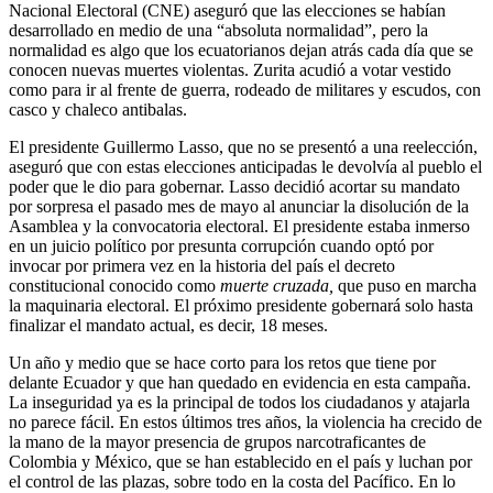
Nacional Electoral (CNE) aseguró que las elecciones se habían
desarrollado en medio de una “absoluta normalidad”, pero la
normalidad es algo que los ecuatorianos dejan atrás cada día que se
conocen nuevas muertes violentas. Zurita acudió a votar vestido
como para ir al frente de guerra, rodeado de militares y escudos, con
casco y chaleco antibalas.
El presidente Guillermo Lasso, que no se presentó a una reelección,
aseguró que con estas elecciones anticipadas le devolvía al pueblo el
poder que le dio para gobernar. Lasso decidió acortar su mandato
por sorpresa el pasado mes de mayo al anunciar la disolución de la
Asamblea y la convocatoria electoral. El presidente estaba inmerso
en un juicio político por presunta corrupción cuando optó por
invocar por primera vez en la historia del país el decreto
constitucional conocido como
muerte cruzada,
que puso en marcha
la maquinaria electoral. El próximo presidente gobernará solo hasta
finalizar el mandato actual, es decir, 18 meses.
Un año y medio que se hace corto para los retos que tiene por
delante Ecuador y que han quedado en evidencia en esta campaña.
La inseguridad ya es la principal de todos los ciudadanos y atajarla
no parece fácil. En estos últimos tres años, la violencia ha crecido de
la mano de la mayor presencia de grupos narcotraficantes de
Colombia y México, que se han establecido en el país y luchan por
el control de las plazas, sobre todo en la costa del Pacífico. En lo