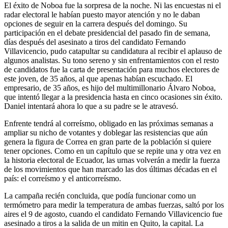
El éxito de Noboa fue la sorpresa de la noche. Ni las encuestas ni el
radar electoral le habían puesto mayor atención y no le daban
opciones de seguir en la carrera después del domingo. Su
participación en el debate presidencial del pasado fin de semana,
días después del asesinato a tiros del candidato Fernando
Villavicencio, pudo catapultar su candidatura al recibir el aplauso de
algunos analistas. Su tono sereno y sin enfrentamientos con el resto
de candidatos fue la carta de presentación para muchos electores de
este joven, de 35 años, al que apenas habían escuchado. El
empresario, de 35 años, es hijo del multimillonario Álvaro Noboa,
que intentó llegar a la presidencia hasta en cinco ocasiones sin éxito.
Daniel intentará ahora lo que a su padre se le atravesó.
Enfrente tendrá al correísmo, obligado en las próximas semanas a
ampliar su nicho de votantes y doblegar las resistencias que aún
genera la figura de Correa en gran parte de la población si quiere
tener opciones. Como en un capítulo que se repite una y otra vez en
la historia electoral de Ecuador, las urnas volverán a medir la fuerza
de los movimientos que han marcado las dos últimas décadas en el
país: el correísmo y el anticorreísmo.
La campaña recién concluida, que podía funcionar como un
termómetro para medir la temperatura de ambas fuerzas, saltó por los
aires el 9 de agosto, cuando el candidato Fernando Villavicencio fue
asesinado a tiros a la salida de un mitin en Quito, la capital. La