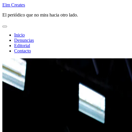
Saltar
Elm Creates
al
El periódico que no mira hacia otro lado.
contenido
Inicio
Denuncias
Editorial
Contacto