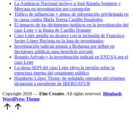
La Audiencia Nacional incluye a José Ramón Sempere y
Mercasa en investigación por corrupción
Tráfico de influencias y abuso de información privilegiada en
la causa contra María Teresa Castillo Pasalodos
El impacto de los dictámenes jurídicos en la investigación del
caso Leire y la figura de Carrillo Donaire
Caso Leire amplía su alcance con la inclusión de Francisco
Javier López Buciega en la lista de investigados
Investigación judicial apunta a Berlanga por influir en
decisiones públicas para beneficio privado
Rosario Arévalo y la investigación judicial en ENUSA por el
caso Leire
La pieza SEPI del caso Leire eleva la presión sobre la
estructura interna del organismo público
Humberto López Tirone: de señalado operador del régimen
dictatorial a presidente de IBEROATUR
Copyright 2026 —
Elm Creates
. All rights reserved.
Bloghash
WordPress Theme
Volver
arriba