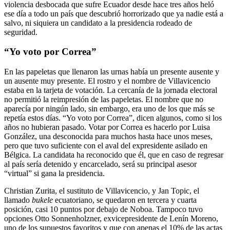
violencia desbocada que sufre Ecuador desde hace tres años heló
ese día a todo un país que descubrió horrorizado que ya nadie está a
salvo, ni siquiera un candidato a la presidencia rodeado de
seguridad.
“Yo voto por Correa”
En las papeletas que llenaron las urnas había un presente ausente y
un ausente muy presente. El rostro y el nombre de Villavicencio
estaba en la tarjeta de votación. La cercanía de la jornada electoral
no permitió la reimpresión de las papeletas. El nombre que no
aparecía por ningún lado, sin embargo, era uno de los que más se
repetía estos días. “Yo voto por Correa”, dicen algunos, como si los
años no hubieran pasado. Votar por Correa es hacerlo por Luisa
González, una desconocida para muchos hasta hace unos meses,
pero que tuvo suficiente con el aval del expresidente asilado en
Bélgica. La candidata ha reconocido que él, que en caso de regresar
al país sería detenido y encarcelado, será su principal asesor
“virtual” si gana la presidencia.
Christian Zurita, el sustituto de Villavicencio, y Jan Topic, el
llamado
bukele
ecuatoriano, se quedaron en tercera y cuarta
posición, casi 10 puntos por debajo de Noboa. Tampoco tuvo
opciones Otto Sonnenholzner, exvicepresidente de Lenín Moreno,
uno de los supuestos favoritos y que con apenas el 10% de las actas