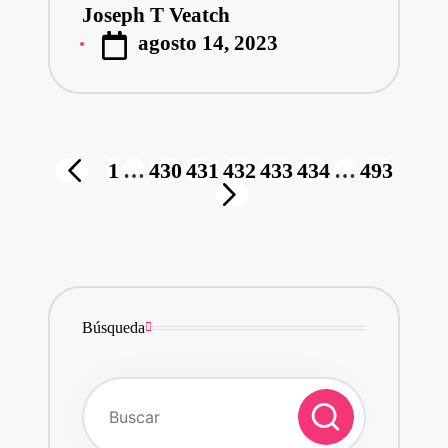
Joseph T Veatch
Publicado
agosto 14, 2023
por
Paginación
1
…
430
431
432
433
434
…
493
PÁGINA
de
SIGUIENTE
ANTERIOR
entradas
PÁGINA
Búsqueda