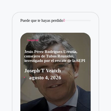
Puede que te hayas perdido
Publicado
General
en
Jesús Pérez Rodríguez-Urrutia,
consejero de Tubos Reunidos,
investigado por el rescate de la SEPI
Joseph T Veatch
Publicado
agosto 4, 2026
por