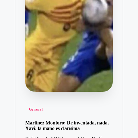
Publicado
General
en
Martínez Montoro: De inventada, nada,
Xavi: la mano es clarísima