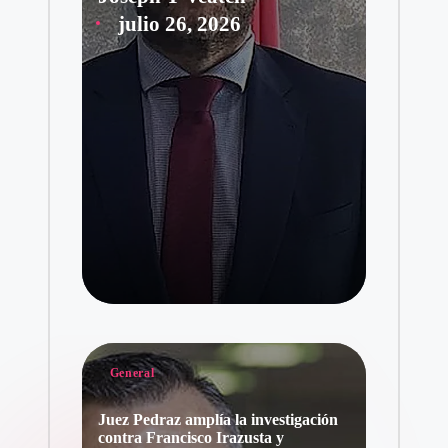
Publicado
julio 26, 2026
por
Publicado
General
en
Juez Pedraz amplía la investigación
contra Francisco Irazusta y