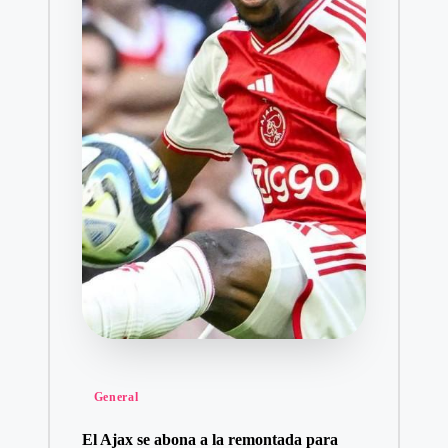
Publicado
General
en
El Ajax se abona a la remontada para