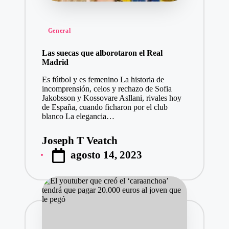
Publicado
General
en
Las suecas que alborotaron el Real
Madrid
Es fútbol y es femenino La historia de
incomprensión, celos y rechazo de Sofia
Jakobsson y Kossovare Asllani, rivales hoy
de España, cuando ficharon por el club
blanco La elegancia…
Joseph T Veatch
Publicado
agosto 14, 2023
por