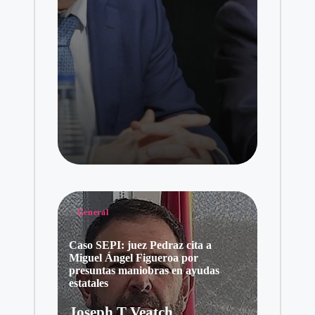
Publicado
General
en
Caso SEPI: juez Pedraz cita a
Miguel Ángel Figueroa por
presuntas maniobras en ayudas
estatales
Joseph T Veatch