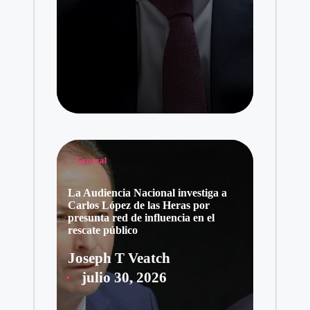
Publicado
General
en
La Audiencia Nacional investiga a
Carlos López de las Heras por
presunta red de influencia en el
rescate público
Joseph T Veatch
Publicado
julio 30, 2026
por